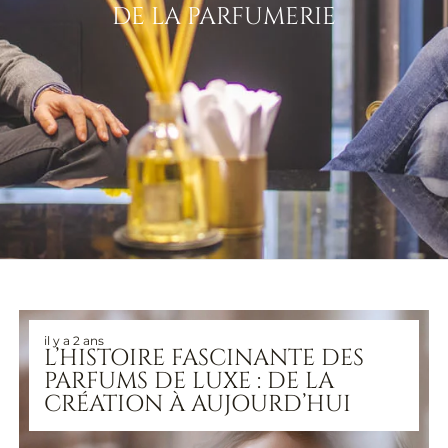
DE LA PARFUMERIE
il y a 2 ans
L’HISTOIRE FASCINANTE DES
PARFUMS DE LUXE : DE LA
CRÉATION À AUJOURD’HUI