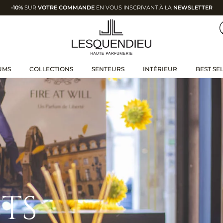
-10%
SUR
VOTRE COMMANDE
EN VOUS INSCRIVANT À LA
NEWSLETTER
UMS
COLLECTIONS
SENTEURS
INTÉRIEUR
BEST SE
TS