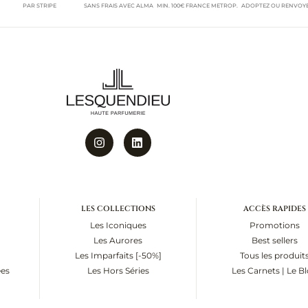
PAR STRIPE
SANS FRAIS AVEC ALMA
MIN. 100€ FRANCE METROP.
ADOPTEZ OU RENVOY
LES COLLECTIONS
ACCÈS RAPIDES
Les Iconiques
Promotions
Les Aurores
Best sellers
Les Imparfaits [-50%]
Tous les produit
es
Les Hors Séries
Les Carnets | Le B